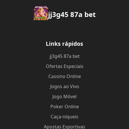
jj3g45 87a bet
Links rápidos
jj3g45 87a bet
Ofertas Especiais
Cassino Online
Jogos ao Vivo
Jogo Móvel
Poker Online
Caça-níqueis
Apostas Esportivas