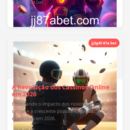
'jj3g45 87a bet'.
2026-08-07
jj3g45 87a bet
A Revolução dos Cassinos Online
em 2026
Explorando o impacto dos novos cassinos
online e a crescente popularidade das apostas
esportivas em 2026.
2026-08-06