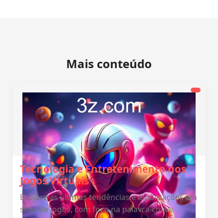
Mais conteúdo
Tecnologia e Entretenimento nos
Jogos Virtuais
Explore as últimas tendências e atualizações em
sites de jogos, com foco na palavra-chave