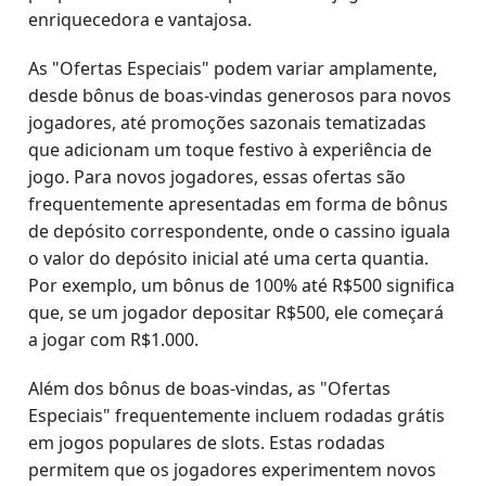
enriquecedora e vantajosa.
As "Ofertas Especiais" podem variar amplamente,
desde bônus de boas-vindas generosos para novos
jogadores, até promoções sazonais tematizadas
que adicionam um toque festivo à experiência de
jogo. Para novos jogadores, essas ofertas são
frequentemente apresentadas em forma de bônus
de depósito correspondente, onde o cassino iguala
o valor do depósito inicial até uma certa quantia.
Por exemplo, um bônus de 100% até R$500 significa
que, se um jogador depositar R$500, ele começará
a jogar com R$1.000.
Além dos bônus de boas-vindas, as "Ofertas
Especiais" frequentemente incluem rodadas grátis
em jogos populares de slots. Estas rodadas
permitem que os jogadores experimentem novos