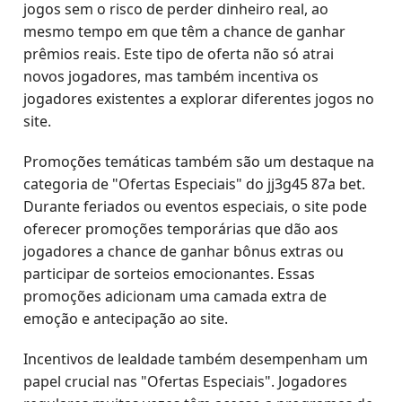
jogos sem o risco de perder dinheiro real, ao
mesmo tempo em que têm a chance de ganhar
prêmios reais. Este tipo de oferta não só atrai
novos jogadores, mas também incentiva os
jogadores existentes a explorar diferentes jogos no
site.
Promoções temáticas também são um destaque na
categoria de "Ofertas Especiais" do jj3g45 87a bet.
Durante feriados ou eventos especiais, o site pode
oferecer promoções temporárias que dão aos
jogadores a chance de ganhar bônus extras ou
participar de sorteios emocionantes. Essas
promoções adicionam uma camada extra de
emoção e antecipação ao site.
Incentivos de lealdade também desempenham um
papel crucial nas "Ofertas Especiais". Jogadores