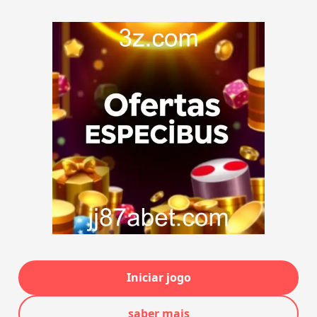
Iniciar jogo
saber mais