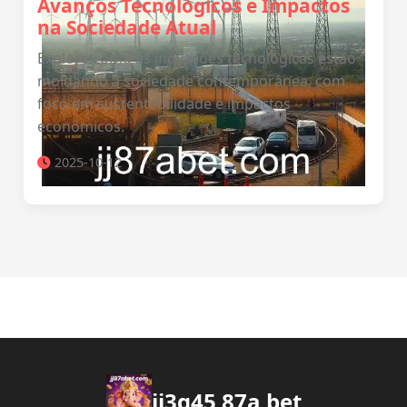
Avanços Tecnológicos e Impactos
na Sociedade Atual
Explore como as inovações tecnológicas estão
moldando a sociedade contemporânea, com
foco em sustentabilidade e impactos
econômicos.
2025-10-12
jj3g45 87a bet