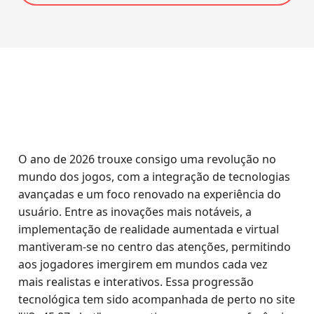
O ano de 2026 trouxe consigo uma revolução no
mundo dos jogos, com a integração de tecnologias
avançadas e um foco renovado na experiência do
usuário. Entre as inovações mais notáveis, a
implementação de realidade aumentada e virtual
mantiveram-se no centro das atenções, permitindo
aos jogadores imergirem em mundos cada vez
mais realistas e interativos. Essa progressão
tecnológica tem sido acompanhada de perto no site