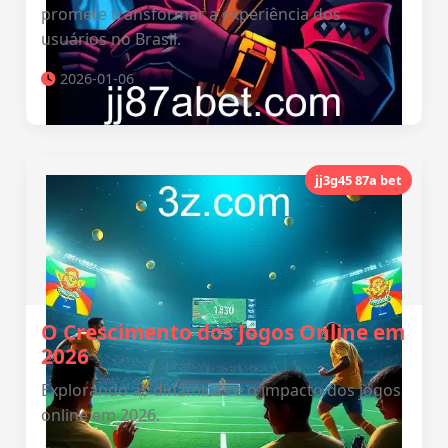
promete transformar a experiência dos
usuários no Brasil.
2026-01-06
jj3g45 87a bet
O Crescimento dos Jogos Online em
2026
Explorando as dinâmicas e o impacto dos jogos
online em 2026.