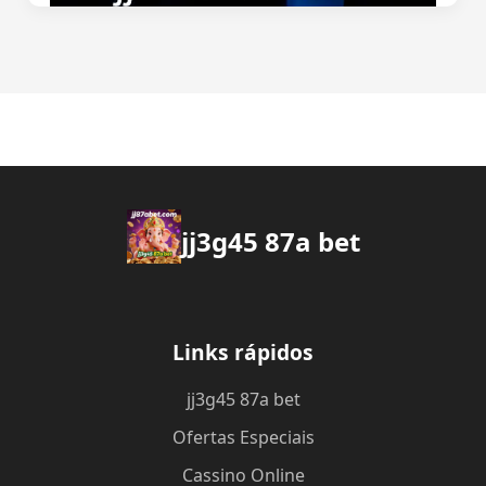
jj3g45 87a bet
Links rápidos
jj3g45 87a bet
Ofertas Especiais
Cassino Online