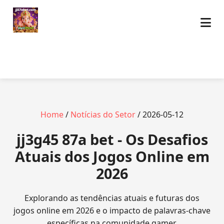
Home
/
Notícias do Setor
/ 2026-05-12
jj3g45 87a bet - Os Desafios
Atuais dos Jogos Online em
2026
Explorando as tendências atuais e futuras dos
jogos online em 2026 e o impacto de palavras-chave
específicas na comunidade gamer.