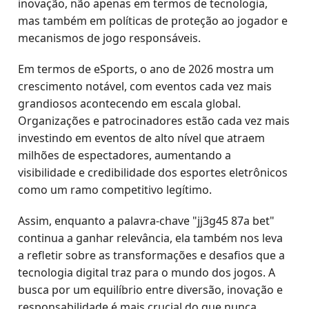
inovação, não apenas em termos de tecnologia,
mas também em políticas de proteção ao jogador e
mecanismos de jogo responsáveis.
Em termos de eSports, o ano de 2026 mostra um
crescimento notável, com eventos cada vez mais
grandiosos acontecendo em escala global.
Organizações e patrocinadores estão cada vez mais
investindo em eventos de alto nível que atraem
milhões de espectadores, aumentando a
visibilidade e credibilidade dos esportes eletrônicos
como um ramo competitivo legítimo.
Assim, enquanto a palavra-chave "jj3g45 87a bet"
continua a ganhar relevância, ela também nos leva
a refletir sobre as transformações e desafios que a
tecnologia digital traz para o mundo dos jogos. A
busca por um equilíbrio entre diversão, inovação e
responsabilidade é mais crucial do que nunca.