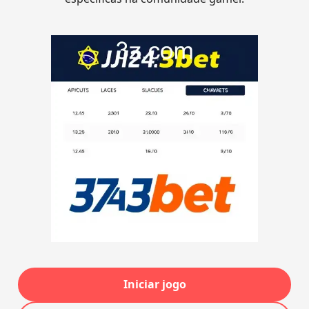
Iniciar jogo