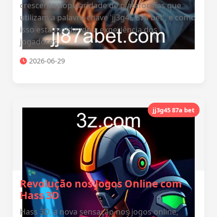
crescente popularidade de plataformas que
utilizam a palavra-chave 'jj3g45 87a bet', e como
isso está moldando a experiência dos
jogadores.
2026-06-29
jj3g45 87a bet
Revolução nos Jogos Online com
Hass 3D
Hass 3D, a nova sensação nos jogos online,