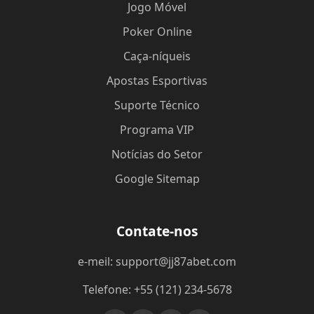
Jogo Móvel
Poker Online
Caça-níqueis
Apostas Esportivas
Suporte Técnico
Programa VIP
Notícias do Setor
Google Sitemap
Contate-nos
e-meil: support@jj87abet.com
Telefone: +55 (121) 234-5678