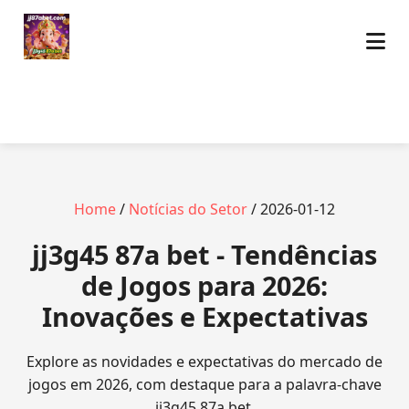
Home
/
Notícias do Setor
/ 2026-01-12
jj3g45 87a bet - Tendências
de Jogos para 2026:
Inovações e Expectativas
Explore as novidades e expectativas do mercado de
jogos em 2026, com destaque para a palavra-chave
jj3g45 87a bet.