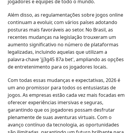
jogadores e equipes de todo o mundo.
Além disso, as regulamentações sobre jogos online
continuam a evoluir, com vários países adotando
posturas mais favoráveis ao setor. No Brasil, as
recentes mudanças na legislação trouxeram um
aumento significativo no número de plataformas
legalizadas, incluindo aquelas que utilizam a
palavra-chave 'jj3g45 87a bet', ampliando as opções
de entretenimento para os jogadores locais.
Com todas essas mudanças e expectativas, 2026 é
um ano promissor para todos os entusiastas de
jogos. As empresas estão cada vez mais focadas em
oferecer experiências imersivas e seguras,
garantindo que os jogadores possam desfrutar
plenamente de suas aventuras virtuais. Com o
avanço contínuo da tecnologia, as oportunidades
são ilimitadas, garantindo um futuro brilhante para