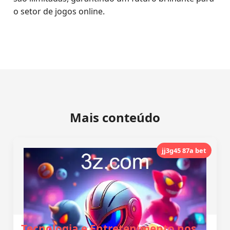
o setor de jogos online.
Mais conteúdo
jj3g45 87a bet
Tecnologia e Entretenimento nos