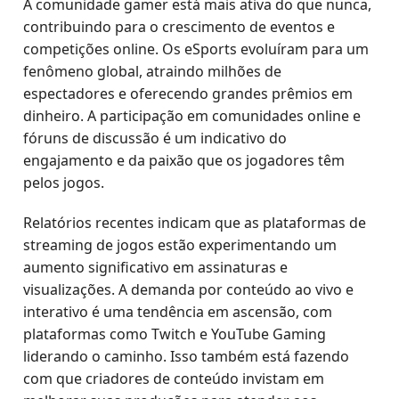
A comunidade gamer está mais ativa do que nunca,
contribuindo para o crescimento de eventos e
competições online. Os eSports evoluíram para um
fenômeno global, atraindo milhões de
espectadores e oferecendo grandes prêmios em
dinheiro. A participação em comunidades online e
fóruns de discussão é um indicativo do
engajamento e da paixão que os jogadores têm
pelos jogos.
Relatórios recentes indicam que as plataformas de
streaming de jogos estão experimentando um
aumento significativo em assinaturas e
visualizações. A demanda por conteúdo ao vivo e
interativo é uma tendência em ascensão, com
plataformas como Twitch e YouTube Gaming
liderando o caminho. Isso também está fazendo
com que criadores de conteúdo invistam em