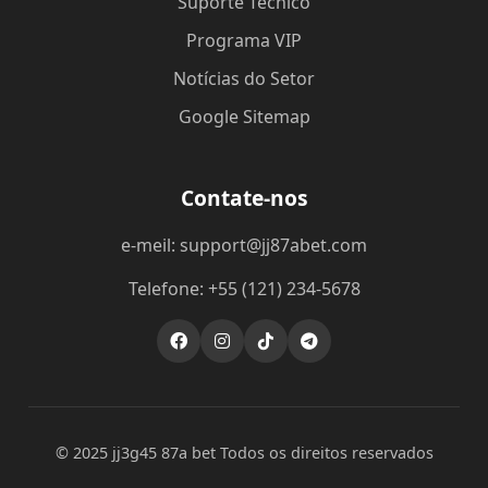
Suporte Técnico
Programa VIP
Notícias do Setor
Google Sitemap
Contate-nos
e-meil: support@jj87abet.com
Telefone: +55 (121) 234-5678
© 2025 jj3g45 87a bet Todos os direitos reservados