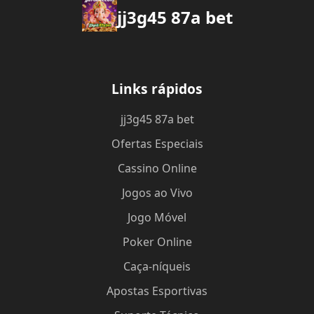
jj3g45 87a bet
Links rápidos
jj3g45 87a bet
Ofertas Especiais
Cassino Online
Jogos ao Vivo
Jogo Móvel
Poker Online
Caça-níqueis
Apostas Esportivas