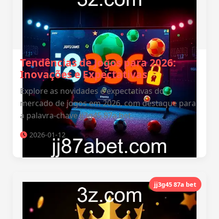
Tendências de Jogos para 2026:
Inovações e Expectativas
Explore as novidades e expectativas do
mercado de jogos em 2026, com destaque para
a palavra-chave jj3g45 87a bet.
2026-01-12
jj3g45 87a bet