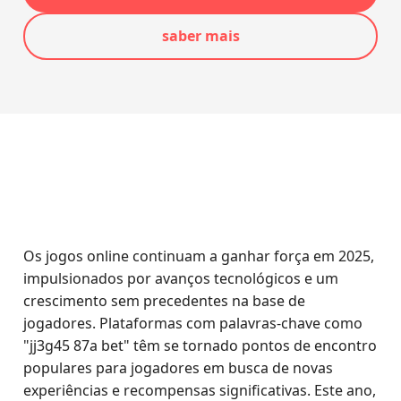
saber mais
Os jogos online continuam a ganhar força em 2025,
impulsionados por avanços tecnológicos e um
crescimento sem precedentes na base de
jogadores. Plataformas com palavras-chave como
"jj3g45 87a bet" têm se tornado pontos de encontro
populares para jogadores em busca de novas
experiências e recompensas significativas. Este ano,