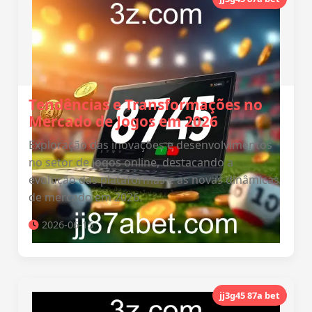
Tendências e Transformações no
Mercado de Jogos em 2026
Exploração das inovações e desenvolvimentos
no setor de jogos online, destacando a
evolução das plataformas e as novas dinâmicas
de mercado em 2026.
2026-06-15
jj3g45 87a bet