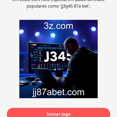
populares como 'jj3g45 87a bet'.
Iniciar jogo