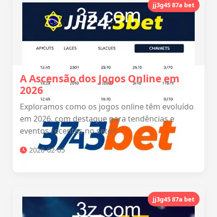
jj3g45 87a bet
A Ascensão dos Jogos Online em
2026
Exploramos como os jogos online têm evoluído
em 2026, com destaque para tendências e
eventos recentes no setor.
2026-02-05
jj3g45 87a bet