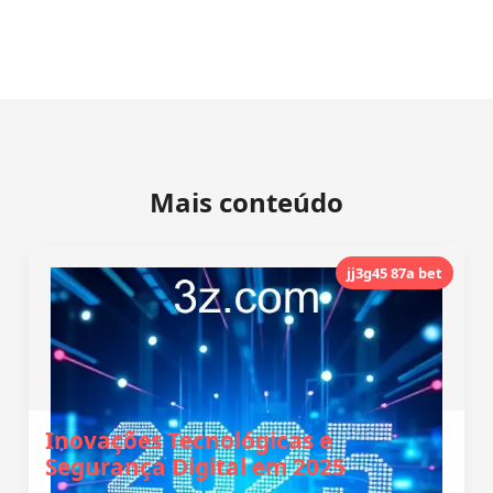
Mais conteúdo
jj3g45 87a bet
Inovações Tecnológicas e
Segurança Digital em 2025