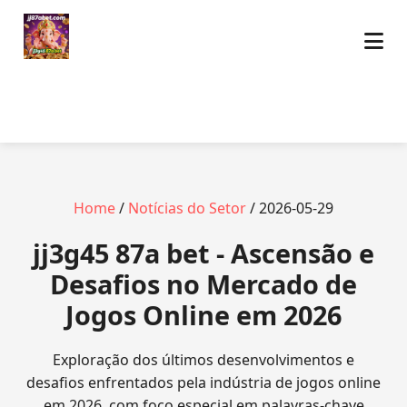
Home
/
Notícias do Setor
/ 2026-05-29
jj3g45 87a bet - Ascensão e
Desafios no Mercado de
Jogos Online em 2026
Exploração dos últimos desenvolvimentos e
desafios enfrentados pela indústria de jogos online
em 2026, com foco especial em palavras-chave