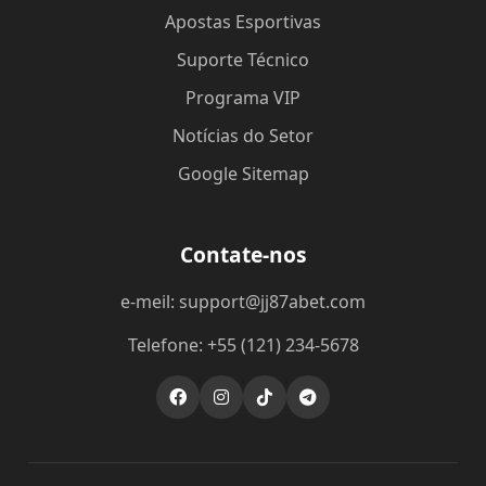
Apostas Esportivas
Suporte Técnico
Programa VIP
Notícias do Setor
Google Sitemap
Contate-nos
e-meil: support@jj87abet.com
Telefone: +55 (121) 234-5678