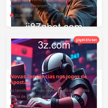
moldando a economia do Brasil em 2026.
2026-03-08
jj3g45 87a bet
Novas Tendências nos Jogos de
Apostas
As tendências mais recentes no mundo dos
jogos de apostas online.
2025-12-21