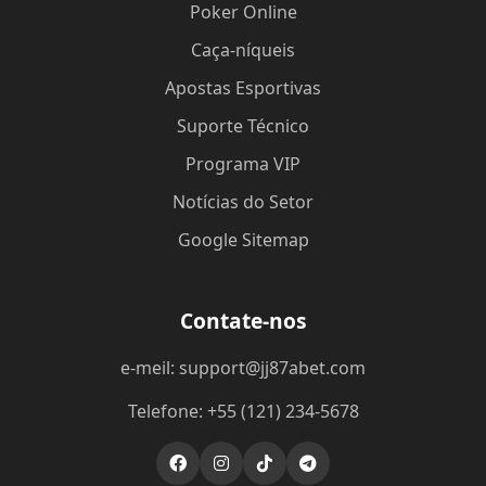
Poker Online
Caça-níqueis
Apostas Esportivas
Suporte Técnico
Programa VIP
Notícias do Setor
Google Sitemap
Contate-nos
e-meil: support@jj87abet.com
Telefone: +55 (121) 234-5678