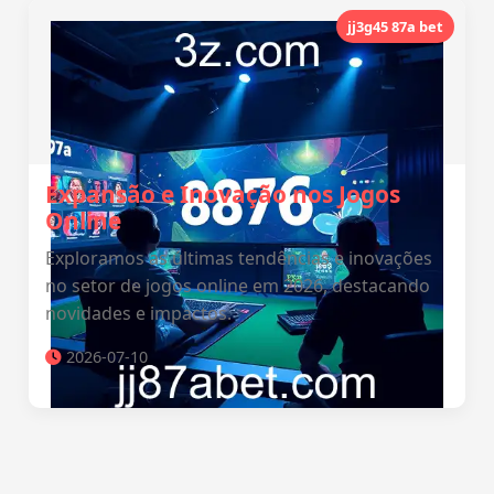
jj3g45 87a bet
Expansão e Inovação nos Jogos
Online
Exploramos as últimas tendências e inovações
no setor de jogos online em 2026, destacando
novidades e impactos.
2026-07-10