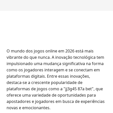
O mundo dos jogos online em 2026 está mais
vibrante do que nunca. A inovação tecnológica tem
impulsionado uma mudança significativa na forma
como os jogadores interagem e se conectam em
plataformas digitais. Entre essas inovações,
destaca-se a crescente popularidade de
plataformas de jogos como a "jj3g45 87a bet", que
oferece uma variedade de oportunidades para
apostadores e jogadores em busca de experiências
novas e emocionantes.