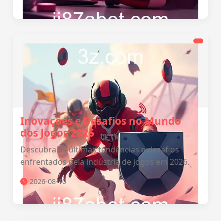
Inovações e Desafios no Mundo
dos Jogos 2026
Descubra as últimas tendências e desafios
enfrentados pela indústria de jogos em 2026.
2026-08-10