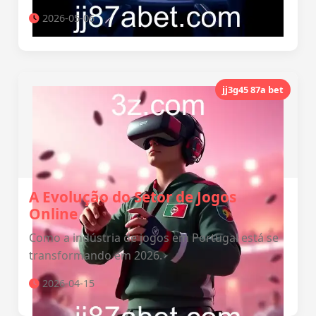
2026-05-06
jj3g45 87a bet
A Evolução do Setor de Jogos
Online
Como a indústria de jogos em Portugal está se
transformando em 2026.
2026-04-15