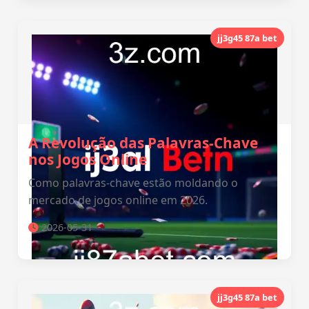
jj3g45 87a bet
A Revolução das Palavras-Chave
nos Jogos Online
Como palavras-chave estão moldando o
mercado de jogos online em 2026.
2026-05-31
jj3g45 87a bet