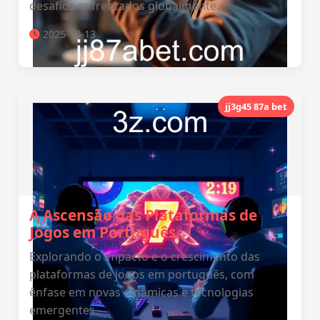
desafios enfrentados globalmente.
2025-10-13
jj3g45 87a bet
A Ascensão das Plataformas de
Jogos em Português
Explorando o impacto e o crescimento das
plataformas de jogos em português, com
ênfase em novas dinâmicas e tecnologias
emergentes.