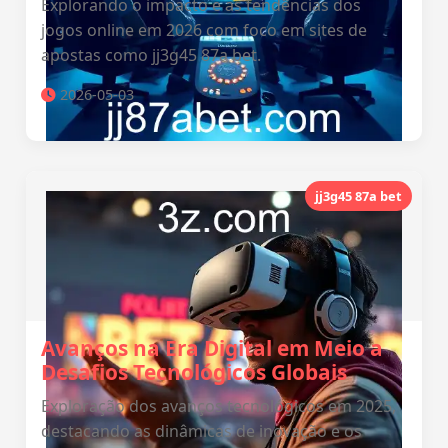
Explorando o impacto e as tendências dos
jogos online em 2026 com foco em sites de
apostas como jj3g45 87a bet.
2026-05-03
jj3g45 87a bet
Avanços na Era Digital em Meio a
Desafios Tecnológicos Globais
Exploração dos avanços tecnológicos em 2025,
destacando as dinâmicas de inovação e os