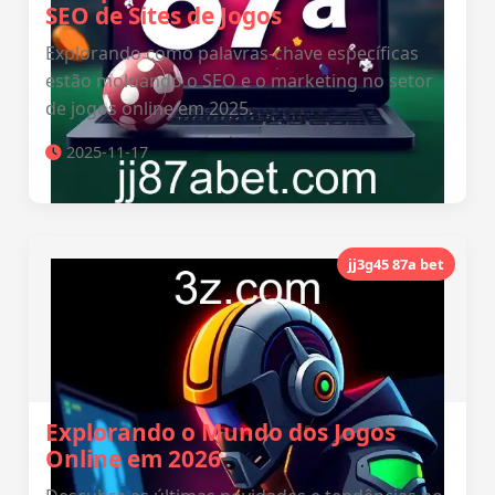
SEO de Sites de Jogos
Explorando como palavras-chave específicas
estão moldando o SEO e o marketing no setor
de jogos online em 2025.
2025-11-17
jj3g45 87a bet
Explorando o Mundo dos Jogos
Online em 2026