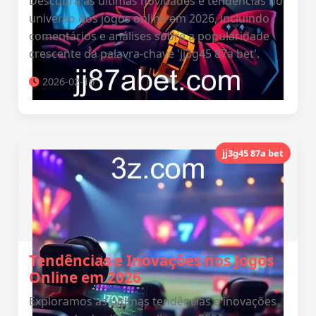
Descubra as últimas novidades e tendências no
universo dos jogos online em 2026, incluindo
comentários e análises sobre a popularidade
crescente da palavra-chave 'jj3g45 87a bet'.
2026-02-16
jj3g45 87a bet
Tendências e Inovações nos Jogos
Online em 2026
Exploramos as últimas tendências e inovações