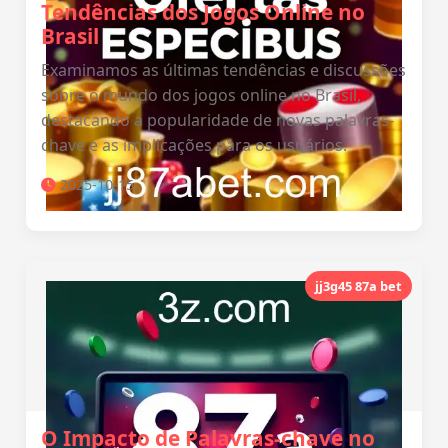
Tendências dos Jogos Online no
Brasil
Examinamos as últimas tendências e discussões
sobre o mundo dos jogos online no Brasil,
destacando a popularidade de novas palavras-
chave e as implicações para os usuários.
2025-10-15
jj3g45 87a bet
O Impacto de Palavras-chave no