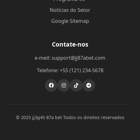
Notícias do Setor
Google Sitemap
Contate-nos
e-meil: support@jj87abet.com
Telefone: +55 (121) 234-5678
© 2025 jj3g45 87a bet Todos os direitos reservados