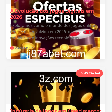
A Evolução dos Jogos Digitais em
2026
Exploramos como o mundo dos jogos online
tem se desenvolvido em 2026, destacando
tendências e inovações tecnológicas.
2026-06-05
jj3g45 87a bet
Indústria de Jogos em Crescimento: