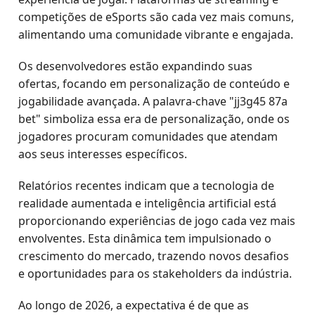
competições de eSports são cada vez mais comuns,
alimentando uma comunidade vibrante e engajada.
Os desenvolvedores estão expandindo suas
ofertas, focando em personalização de conteúdo e
jogabilidade avançada. A palavra-chave "jj3g45 87a
bet" simboliza essa era de personalização, onde os
jogadores procuram comunidades que atendam
aos seus interesses específicos.
Relatórios recentes indicam que a tecnologia de
realidade aumentada e inteligência artificial está
proporcionando experiências de jogo cada vez mais
envolventes. Esta dinâmica tem impulsionado o
crescimento do mercado, trazendo novos desafios
e oportunidades para os stakeholders da indústria.
Ao longo de 2026, a expectativa é de que as