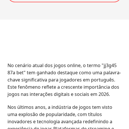
No cenário atual dos jogos online, o termo "jj3g45
87a bet" tem ganhado destaque como uma palavra-
chave significativa para jogadores em português.
Este fenômeno reflete a crescente importância dos
jogos nas interações digitais e sociais em 2026.
Nos últimos anos, a indústria de jogos tem visto
uma explosão de popularidade, com títulos
inovadores e tecnologia avançada redefinindo a
experiência de jogar. Plataformas de streaming e