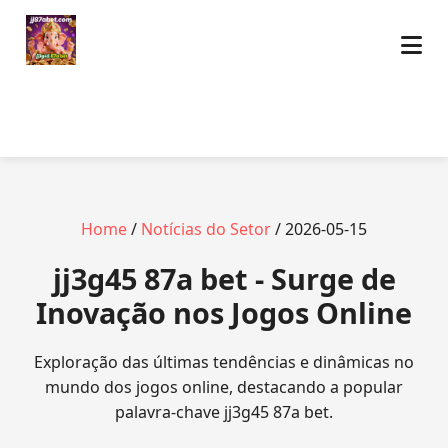
Home
/
Notícias do Setor
/ 2026-05-15
jj3g45 87a bet - Surge de
Inovação nos Jogos Online
Exploração das últimas tendências e dinâmicas no
mundo dos jogos online, destacando a popular
palavra-chave jj3g45 87a bet.