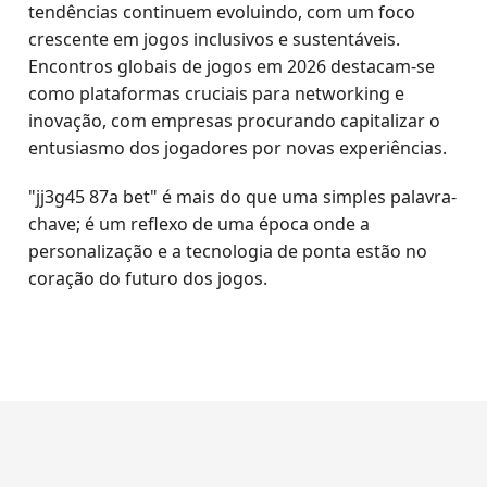
tendências continuem evoluindo, com um foco
crescente em jogos inclusivos e sustentáveis.
Encontros globais de jogos em 2026 destacam-se
como plataformas cruciais para networking e
inovação, com empresas procurando capitalizar o
entusiasmo dos jogadores por novas experiências.
"jj3g45 87a bet" é mais do que uma simples palavra-
chave; é um reflexo de uma época onde a
personalização e a tecnologia de ponta estão no
coração do futuro dos jogos.