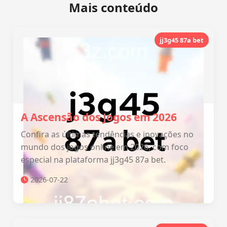
Mais conteúdo
jj3g45 87a bet
A Ascensão dos Jogos em 2026
Confira as últimas tendências e inovações no
mundo dos jogos online em 2026, com foco
especial na plataforma jj3g45 87a bet.
2026-07-22